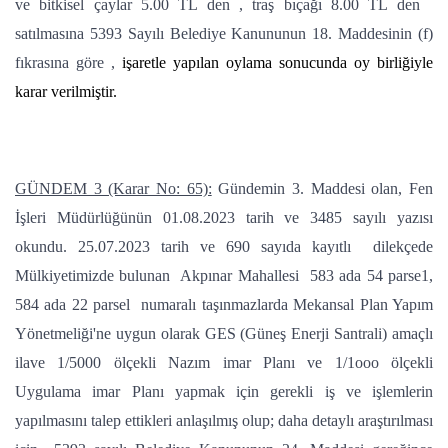
ve bitkisel çaylar 5.00 TL den , traş bıçağı 8.00 TL den
satılmasına 5393 Sayılı Belediye Kanununun 18. Maddesinin (f)
fıkrasına göre ,
işaretle yapılan oylama sonucunda oy birliğiyle
karar verilmiştir.
GÜNDEM 3 (Karar No: 65):
Gündemin 3. Maddesi olan, Fen
İşleri Müdürlüğünün 01.08.2023 tarih ve 3485 sayılı yazısı
okundu. 25.07.2023 tarih ve 690 sayıda kayıtlı dilekçede
Mülkiyetimizde bulunan Akpınar Mahallesi 583 ada 54 parse1,
584 ada 22 parsel numaralı taşınmazlarda Mekansal Plan Yapım
Yönetmeliği'ne uygun olarak GES (Güneş Enerji Santrali) amaçlı
ilave 1/5000 ölçekli Nazım imar Planı ve 1/1ooo ölçekli
Uygulama imar Planı yapmak için gerekli iş ve işlemlerin
yapılmasını talep ettikleri anlaşılmış olup; daha detaylı araştırılması