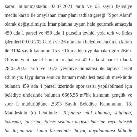
kararı bulunmaktadır. 02.07.2021 tarih ve 63 sayılı belediye
meclis kararı ile onaylanan imar planı tadilatı gereği "Spor Alanı"
olarak değiştirilmiştir. İmar planına uygun hale getirmek amacıyla
459 ada 1 parsel ve 458 ada 1 parselin tevhid, yola terk ve ihdas
işlemleri 09.03.2023 tarih ve 26 numaralı belediye encümen kararı
ile 3194 sayılı kanunun 15 ve 16 madde uygulamaları görmüştür.
Oluşan yeni parsel hamam mahallesi 459 ada 4 parsel olarak
28.03.2023 tarih ve 1672 yevmiye numarası ile tapuya tescil
edilmiştir. Uygulama sonucu hamam mahallesi taşoluk mevkiinde
bulanan 459 ada 4 parsel üzerinde spor tesisi yapılabilmesi için
belediye uhdesinde bulunan 6665.55 m²'lik kısmının gençlik ve
spor il müdürlüğüne ,5393 Sayılı Belediye Kanununun 18.
Maddesinin (e) bendinde “
Taşınmaz mal alımına, satımına,
takasına, tahsisine, tahsis şeklinin değiştirilmesine veya tahsisli
bir taşınmazın kamu hizmetinde ihtiyaç duyulmaması hâlinde