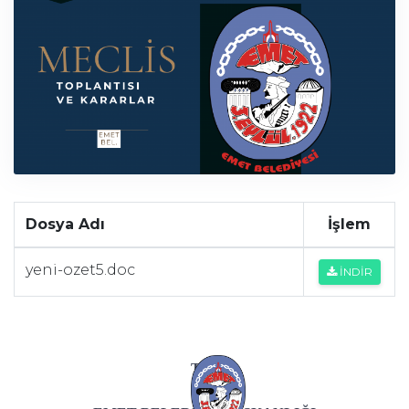
Dosya Adı
İşlem
yeni-ozet5.doc
İNDİR
T.C.