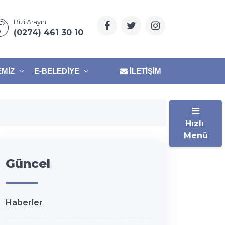
Bizi Arayın:
(0274) 461 30 10
EMIZ
E-BELEDIYE
İLETIŞIM
Hızlı
Menü
Güncel
Haberler