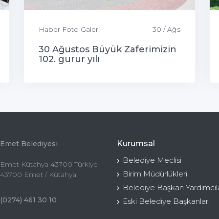
Haber Foto Galeri
30 / Ağs
30 Ağustos Büyük Zaferimizin
102. gurur yılı
Kurumsal
Emet Belediyesi
Belediye Meclisi
Emet Kütahya 43700 Türkiye
Birim Müdürlükleri
43700 Emet / Kütahya
Belediye Başkan Yardımcıla
(0274) 461 30 10
Eski Belediye Başkanları