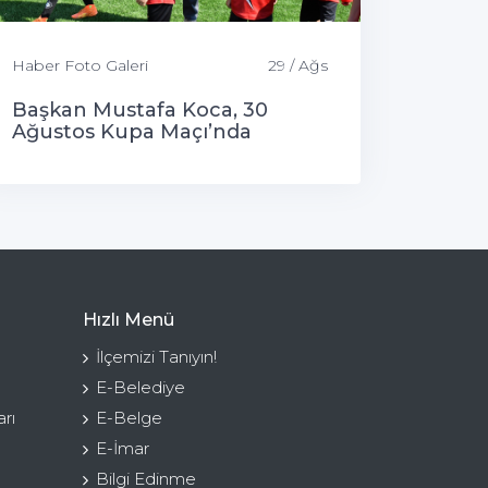
Haber Foto Galeri
29 / Ağs
Başkan Mustafa Koca, 30
Ağustos Kupa Maçı’nda
Gençlerle Buluştu
Hızlı Menü
İlçemizi Tanıyın!
E-Belediye
rı
E-Belge
E-İmar
Bilgi Edinme