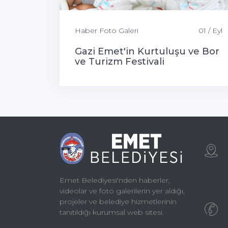
Haber Foto Galeri
01 / Eyl
Gazi Emet'in Kurtuluşu ve Bor
ve Turizm Festivali
Kapsamında 10 Çocuk Sünnet
Edildi
Emet Belediyesi'nden haberler,
videolar ve foto galerilerin yer aldığı,
projeler ve belediye hizmetlerinin
tanıtıldığı kurumsal web sitesi.