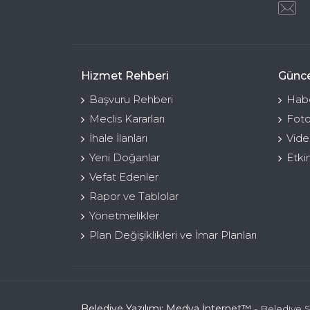
Hizmet Rehberi
Günce
Başvuru Rehberi
Habe
Meclis Kararları
Foto
İhale İlanları
Vide
Yeni Doğanlar
Etki
Vefat Edenler
Rapor ve Tablolar
Yönetmelikler
Plan Değişiklikleri ve İmar Planları
Belediye Yazılımı: Medya İnternet™
- Belediye S