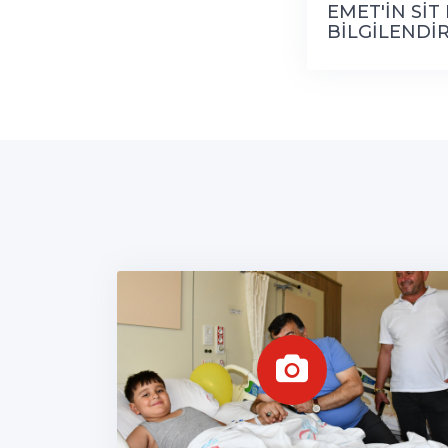
EMET'İN SİT
BİLGİLENDİ
YAPILDI