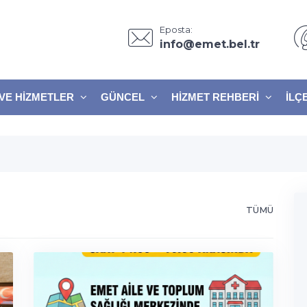
Eposta:
info@emet.bel.tr
VE HIZMETLER
GÜNCEL
HIZMET REHBERI
İLÇ
TÜMÜ