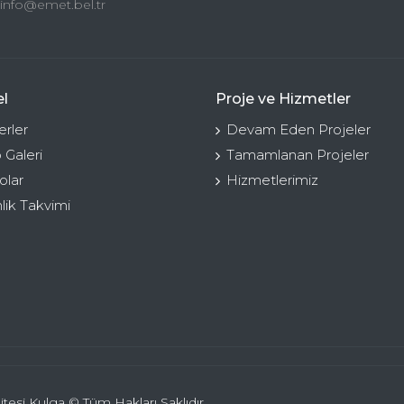
info@emet.bel.tr
l
Proje ve Hizmetler
rler
Devam Eden Projeler
 Galeri
Tamamlanan Projeler
olar
Hizmetlerimiz
nlik Takvimi
itesi Kulga © Tüm Hakları Saklıdır.