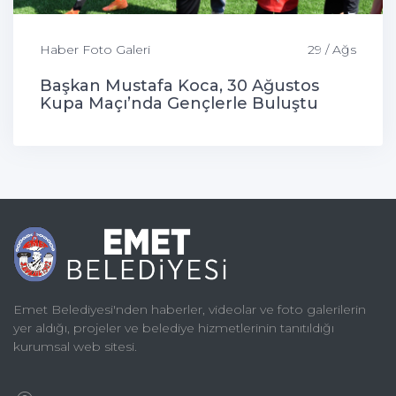
Haber Foto Galeri
29 / Ağs
Başkan Mustafa Koca, 30 Ağustos
Kupa Maçı’nda Gençlerle Buluştu
Emet Belediyesi'nden haberler, videolar ve foto galerilerin
yer aldığı, projeler ve belediye hizmetlerinin tanıtıldığı
kurumsal web sitesi.