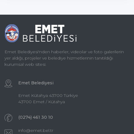
Emet Belediyesi'nden haberler, videolar ve foto galerilerin
yer aldığı, projeler ve belediye hizmetlerinin tanıtıldığı
kurumsal web sitesi.
Emet Belediyesi
Emet Kütahya 43700 Türkiye
43700 Emet / Kütahya
(0274) 461 30 10
info@emet.bel.tr