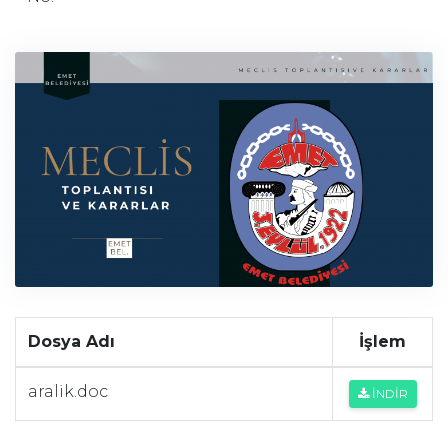
Dosya Adı
İşlem
aralik.doc
İNDİR