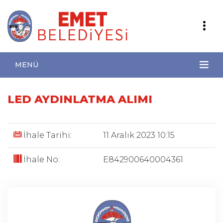
MENÜ
LED AYDINLATMA ALIMI
İhale Tarihi:
11 Aralık 2023 10:15
İhale No:
E842900640004361