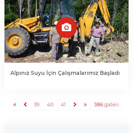
Alpınız Suyu İçin Çalışmalarımız Başladı
39
40
41
386
galeri.