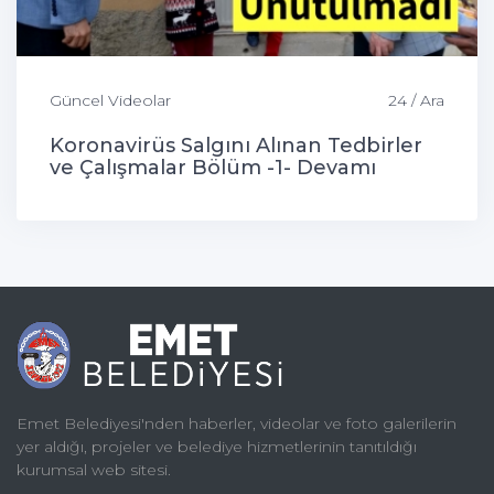
Güncel Videolar
24 / Ara
Koronavirüs Salgını Alınan Tedbirler
ve Çalışmalar Bölüm -1- Devamı
Gelecek...
Emet Belediyesi'nden haberler, videolar ve foto galerilerin
yer aldığı, projeler ve belediye hizmetlerinin tanıtıldığı
kurumsal web sitesi.