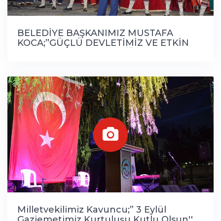
BELEDİYE BAŞKANIMIZ MUSTAFA
KOCA;”GÜÇLÜ DEVLETİMİZ VE ETKİN
SİYASİ İRADEMİZLE TERÖR YOK
OLACAKTIR”
Milletvekilimiz Kavuncu;” 3 Eylül
Gaziemetimiz Kurtuluşu Kutlu Olsun''