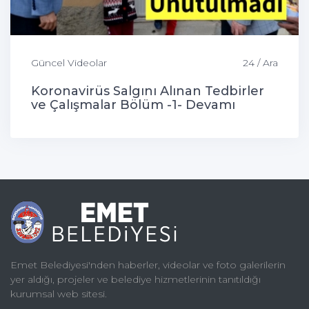
Güncel Videolar
24 / Ara
Koronavirüs Salgını Alınan Tedbirler
ve Çalışmalar Bölüm -1- Devamı
Gelecek...
Emet Belediyesi'nden haberler, videolar ve foto galerilerin
yer aldığı, projeler ve belediye hizmetlerinin tanıtıldığı
kurumsal web sitesi.