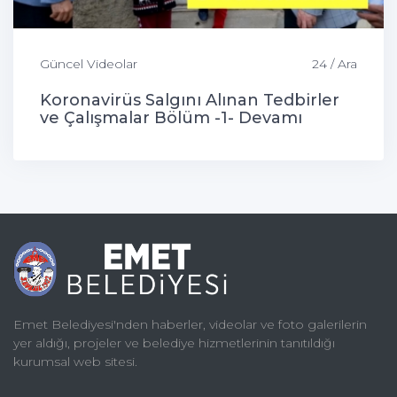
Güncel Videolar
24 / Ara
Koronavirüs Salgını Alınan Tedbirler
ve Çalışmalar Bölüm -1- Devamı
Gelecek...
Emet Belediyesi'nden haberler, videolar ve foto galerilerin
yer aldığı, projeler ve belediye hizmetlerinin tanıtıldığı
kurumsal web sitesi.