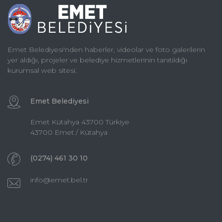
Emet Belediyesi'nden haberler, videolar ve foto galerilerin
yer aldığı, projeler ve belediye hizmetlerinin tanıtıldığı
kurumsal web sitesi.
Emet Belediyesi
Emet Kütahya 43700 Türkiye
43700 Emet / Kütahya
(0274) 461 30 10
info@emet.bel.tr