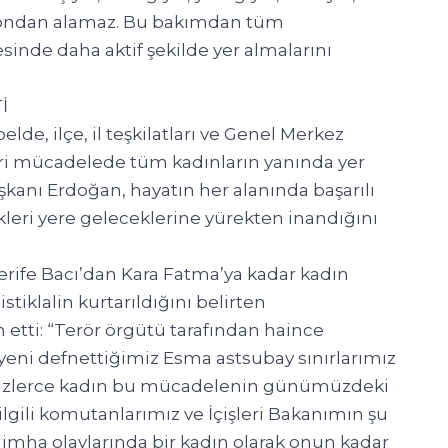
se ondan alamaz. Bu bakımdan tüm
inde daha aktif şekilde yer almalarını
İ
lde, ilçe, il teşkilatları ve Genel Merkez
ri mücadelede tüm kadınların yanında yer
şkanı Erdoğan, hayatın her alanında başarılı
kleri yere geleceklerine yürekten inandığını
rife Bacı’dan Kara Fatma’ya kadar kadın
iklalin kurtarıldığını belirten
tti: “Terör örgütü tarafından haince
eni defnettiğimiz Esma astsubay sınırlarımız
n yüzlerce kadın bu mücadelenin günümüzdeki
ilgili komutanlarımız ve İçişleri Bakanımın şu
a imha olaylarında bir kadın olarak onun kadar