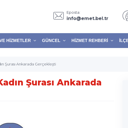
Eposta:
info@emet.bel.tr
VE HIZMETLER
GÜNCEL
HIZMET REHBERI
İLÇ
ın Şurası Ankarada Gerçekleşti
Kadın Şurası Ankarada