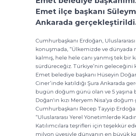
Emet belediye başkanımı
Emet ilçe başkanı Süleyma
Ankarada gerçekleştirildi
Cumhurbaşkanı Erdoğan, Uluslararası 
konuşmada, “Ülkemizde ve dünyada ma
kalmış, hele hele canı yanmış tek bi
sürdüreceğiz. Türkiye’nin geleceğini k
Emet belediye başkanı Hüseyin Doğan
Ciner’inde katıldığı Şura Ankarada ge
bugün doğum günü olan ve 5 yaşına 
Doğan'ın kızı Meryem Nisa'ya doğum g
Cumhurbaşkanı Recep Tayyip Erdoğa
“Uluslararası Yerel Yönetimlerde Kadın 
Katılımcılara teşrifleri için teşekkür
milyon üyesiyle dünyanın en büyük kad