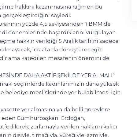
seçilme hakkını kazanmasına rağmen bu
a gerçekleştirdiğini söyledi.
 oranının yüzde 4,5 seviyesinden TBMM’de
endi dönemlerinde başardıklarını vurgulayan
me hakkın verildiği 5 Aralık tarihini sadece
kalmayacak, icraata da dönüştüreceğiz.
ğildir ama katedilen mesafenin önemini de
MESİNDE DAHA AKTİF ŞEKİLDE YER ALMALI”
raki seçimlerde kadınlarımızın daha yüksek
e belediye meclislerinde yer bulabilmesi için
iyasette yer almasına ya da belli görevlere
de eden Cumhurbaşkanı Erdoğan,
tfedilerek, zorlamayla verilen hakların kalıcı
 dişiyle, tırnağıyla, yüreğiyle, azmiyle,