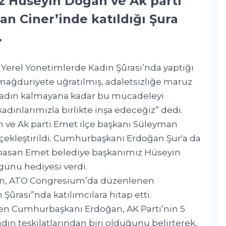
z Hüseyin Doğan ve Ak parti
n Ciner’inde katıldığı Şura
.
Yerel Yönetimlerde Kadın Şûrası’nda yaptığı
ğduriyete uğratılmış, adaletsizliğe maruz
r kadın kalmayana kadar bu mücadeleyi
adınlarımızla birlikte inşa edeceğiz” dedi.
 ve Ak parti Emet ilçe başkanı Süleyman
rçekleştirildi. Cumhurbaşkanı Erdoğan Şur'a da
basan Emet belediye başkanımız Hüseyin
ünü hediyesi verdi.
n, ATO Congresium’da düzenlenen
Şûrası”nda katılımcılara hitap etti.
 eden Cumhurbaşkanı Erdoğan, AK Parti’nin 5
ın teşkilatlarından biri olduğunu belirterek,