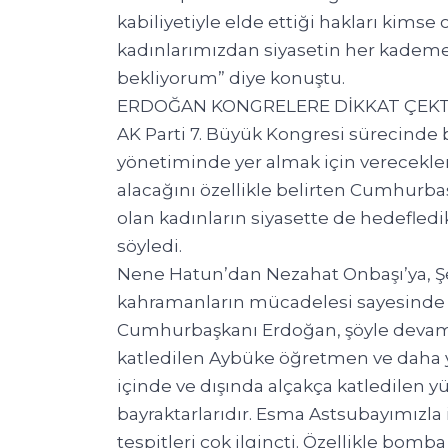
kabiliyetiyle elde ettiği hakları kim
kadınlarımızdan siyasetin her kademes
bekliyorum” diye konuştu.
ERDOĞAN KONGRELERE DİKKAT ÇEKT
AK Parti 7. Büyük Kongresi sürecinde be
yönetiminde yer almak için verecekle
alacağını özellikle belirten Cumhurba
olan kadınların siyasette de hedefledi
söyledi.
Nene Hatun’dan Nezahat Onbaşı’ya, Şe
kahramanların mücadelesi sayesinde ist
Cumhurbaşkanı Erdoğan, şöyle devam e
katledilen Aybüke öğretmen ve daha y
içinde ve dışında alçakça katledile
bayraktarlarıdır. Esma Astsubayımızla 
tespitleri çok ilginçti. Özellikle bomb