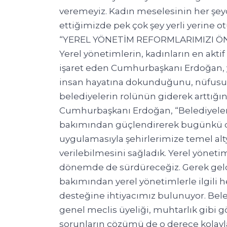
veremeyiz. Kadın meselesinin her şe
ettiğimizde pek çok şey yerli yerine o
“YEREL YÖNETİM REFORMLARIMIZI 
Yerel yönetimlerin, kadınların en akti
işaret eden Cumhurbaşkanı Erdoğan, y
insan hayatına dokunduğunu, nüfusun
belediyelerin rolünün giderek arttığını 
Cumhurbaşkanı Erdoğan, “Belediyeleri ve
bakımından güçlendirerek bugünkü dü
uygulamasıyla şehirlerimize temel alt
verilebilmesini sağladık. Yerel yönet
dönemde de sürdüreceğiz. Gerek geld
bakımından yerel yönetimlerle ilgili 
desteğine ihtiyacımız bulunuyor. Beled
genel meclis üyeliği, muhtarlık gibi g
sorunların çözümü de o derece kolay