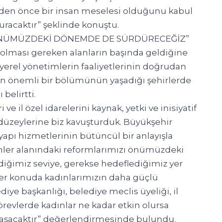
yden önce bir insan meselesi olduğunu kabul
turacaktır” şeklinde konuştu.
ÖNÜMÜZDEKİ DÖNEMDE DE SÜRDÜRECEĞİZ”
f olması gereken alanların başında geldiğine
erel yönetimlerin faaliyetlerinin doğrudan
 önemli bir bölümünün yaşadığı şehirlerde
belirtti.
 il özel idarelerini kaynak, yetki ve inisiyatif
zeylerine biz kavuşturduk. Büyükşehir
yapı hizmetlerinin bütüncül bir anlayışla
imler alanındaki reformlarımızı önümüzdeki
iğimiz seviye, gerekse hedeflediğimiz yer
her konuda kadınlarımızın daha güçlü
iye başkanlığı, belediye meclis üyeliği, il
örevlerde kadınlar ne kadar etkin olursa
laşacaktır” değerlendirmesinde bulundu.