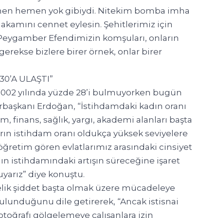
emen hemen yok gibiydi. Nitekim bomba imha
akamını cennet eylesin. Şehitlerimiz için
, Peygamber Efendimizin komşuları, onların
erekse bizlere birer örnek, onlar birer
0’A ULAŞTI”
 2002 yılında yüzde 28’i bulmuyorken bugün
rbaşkanı Erdoğan, “İstihdamdaki kadın oranı
m, finans, sağlık, yargı, akademi alanları başta
rın istihdam oranı oldukça yüksek seviyelere
öğretim gören evlatlarımız arasındaki cinsiyet
ın istihdamındaki artışın süreceğine işaret
yarız” diye konuştu.
lik şiddet başta olmak üzere mücadeleye
lunduğunu dile getirerek, “Ancak istisnai
otoğrafı gölgelemeye çalışanlara izin