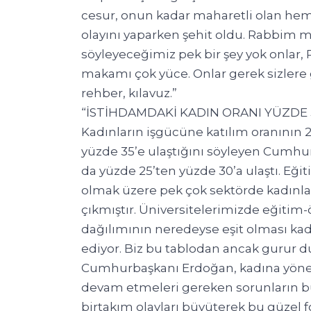
cesur, onun kadar maharetli olan h
olayını yaparken şehit oldu. Rabbim m
söyleyeceğimiz pek bir şey yok onlar
makamı çok yüce. Onlar gerek sizlere g
rehber, kılavuz.”
“İSTİHDAMDAKİ KADIN ORANI YÜZDE 3
Kadınların işgücüne katılım oranının
yüzde 35’e ulaştığını söyleyen Cumhu
da yüzde 25’ten yüzde 30’a ulaştı. Eğiti
olmak üzere pek çok sektörde kadınla
çıkmıştır. Üniversitelerimizde eğitim-
dağılımının neredeyse eşit olması kad
ediyor. Biz bu tablodan ancak gurur du
Cumhurbaşkanı Erdoğan, kadına yöne
devam etmeleri gereken sorunların bu
birtakım olayları büyüterek bu güzel f