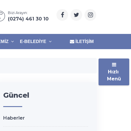
Bizi Arayın:
(0274) 461 30 10
EMIZ
E-BELEDIYE
İLETIŞIM
Hızlı
Menü
Güncel
Haberler