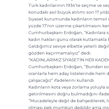
Türk kadınlarının 1934’te seçme ve 
konudaki asıl büyük atılımı son 17 yıld
Siyaset kurumunda kadınların temsil
yüzde 17’nin üzerine çıkartılmasını k
Cumhurbaşkanı Erdoğan, “Kadınlara seç
kadın hakları günü olarak kutlamakla 
Geldiğimiz seviye elbette yeterli de
gözden kaçırmamalıyız” dedi.
“KADINLARIMIZ SİYASETİN HER KADE
Cumhurbaşkanı Erdoğan, “Bundan son
oranlarla hem aday listelerinde hem d
çalışacağız” ifadelerini kullandı.
Kadınların kota veya zorlama yoluyla s
getirilmesini doğru bulmadığını ifa
“Mücadeleyle değil de bahşedilerek, lü
olması pek mümkün değildir ama insanın