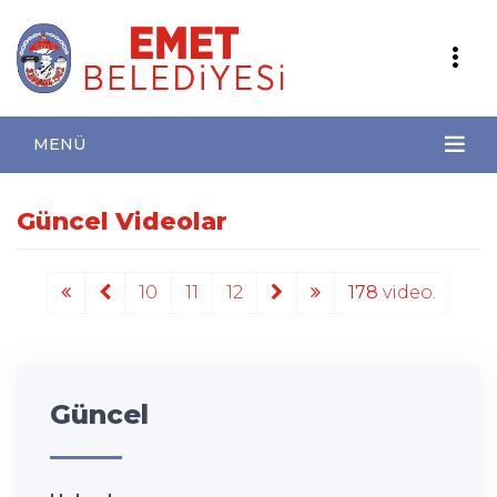
MENÜ
Güncel Videolar
10
11
12
178
video.
Güncel