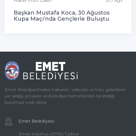
Haber Foto Galeri
29 / Ağs
Başkan Mustafa Koca, 30 Ağustos
Kupa Maçı’nda Gençlerle Buluştu
Emet Belediyesi'nden haberler, videolar ve foto galerilerin
yer aldığı, projeler ve belediye hizmetlerinin tanıtıldığı
kurumsal web sitesi.
Emet Belediyesi
Emet Kütahya 43700 Türkiye