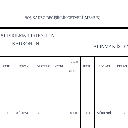
BOŞ KADRO DEĞİŞİKLİK CETVELİ (MEMUR
)
ALDIRILMAK İSTENİLEN
KADRONUN
ALINMAK İSTE
UNVAN
SINIFI
UNVANI
DERECESİ
ADEDİ
SINIFI
UNVANI
DERECE
KODU
T.H
3
1
8500
5
MÜHENDİS
T.H
MÜHENDİS