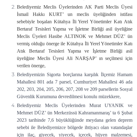
Belediyemiz Meclis Üyelerinden AK Parti Meclis Üyesi
İsmail Hakkı KURT’ un meclis üyeliğinden istifası
sebebiyle boşalan Kütahya İli Yerel Yönetimler Katı Atık
Bertaraf Tesisleri Yapma ve İşletme Birliği asil üyeliğine
Meclis Üyeleri Hasibe ALTINOK ve Mehmet DÜZ’ ün
vermiş olduğu önerge ile Kütahya İli Yerel Yönetimler Katı
Atık Bertaraf Tesisleri Yapma ve İşletme Birliği asil
üyeliğine Meclis Üyesi Ali NARŞAP’ ın seçilmesi için
verilen önerge,
Belediyemizin Sigorta borçlarına karşılık İlçemiz Hamam
Mahallesi 801 ada 7 parsel, Cumhuriyet Mahallesi 46 ada
202, 203, 204, 205, 206, 207, 208 ve 209 parsellerin Sosyal
Güvenlik Kurumuna devredilmesi konulu müzekkere,
Belediyemiz Meclis Üyelerinden Murat UYANIK ve
Mehmet DÜZ’ ün Merkezüssü Kahramanmaraş’ ta 6 Şubat
2023 tarihinde 7,6 büyüklüğünde meydana gelen deprem
sebebi ile Belediyemizce bölgede ihtiyacı olan vatandaşlar
için ilaç, giyecek, yiyecek, içecek, hijyen malzemesi,