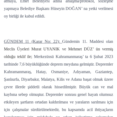
atmaya, Emet Belediyesi adına anlaşma/protokol, sözleşme
yapmaya Belediye Başkanı Hüseyin DOĞAN’ na yetki verilmesi
oy birliği ile kabul edildi.
GÜNDEM 11 (Karar No: 22):
Gündemin 11. Maddesi olan
Meclis Üyeleri Murat UYANIK ve Mehmet DÜZ’ ün vermiş
olduğu teklif ile;
Merkezüssü Kahramanmaraş’ ta 6 Şubat 2023
tarihinde 7,6 büyüklüğünde deprem meydana gelmiştir. Depremler
Kahramanmaraş, Hatay, Osmaniye, Adıyaman, Gaziantep,
Şanlıurfa, Diyarbakır, Malatya, Kilis ve Adana başat olmak üzere
çevre illerde şiddetli olarak hissedilmiştir. Büyük can ve mal
kaybına sebep olmuştur. Depremler sonrası genel hayatı olumsuz
etkileyen şartların ortadan kaldırılması ve yaraların sarılması için
için çalışmalar sürdürülmektedir, bu kapsamda acil ihtiyaçların