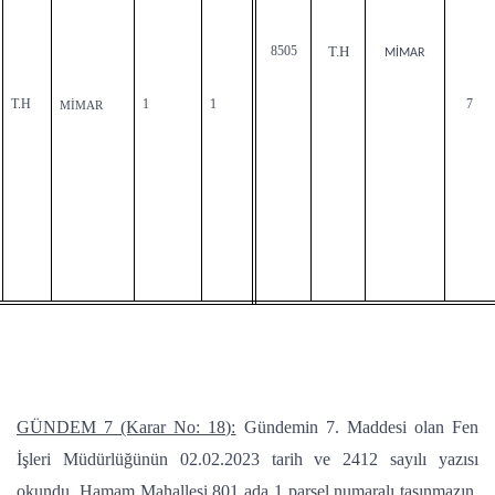
8505
T.H
MİMAR
T.H
1
1
7
MİMAR
GÜNDEM 7 (Karar No: 18):
Gündemin 7. Maddesi olan Fen
İşleri Müdürlüğünün 02.02.2023 tarih ve 2412 sayılı yazısı
okundu. Hamam Mahallesi 801 ada 1 parsel numaralı taşınmazın