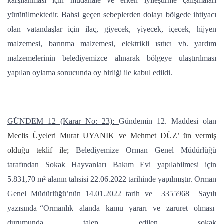
karşılanması için müdahale ve erken iyileştirme çalışmaları
yürütülmektedir. Bahsi geçen sebeplerden dolayı bölgede ihtiyacı
olan vatandaşlar için ilaç, giyecek, yiyecek, içecek, hijyen
malzemesi, barınma malzemesi, elektrikli ısıtıcı vb. yardım
malzemelerinin belediyemizce alınarak bölgeye ulaştırılması
yapılan oylama sonucunda oy birliği ile kabul edildi.
GÜNDEM 12 (Karar No: 23):
Gündemin 12. Maddesi olan
Meclis Üyeleri Murat UYANIK ve Mehmet DÜZ’ ün vermiş
olduğu teklif ile;
Belediyemize Orman Genel Müdürlüğü
tarafından Sokak Hayvanları Bakım Evi yapılabilmesi için
5.831,70 m² alanın tahsisi 22.06.2022 tarihinde yapılmıştır. Orman
Genel Müdürlüğü’nün 14.01.2022 tarih ve 3355968 Sayılı
yazısında “Ormanlık alanda kamu yararı ve zaruret olması
durumunda talep edilen sokak