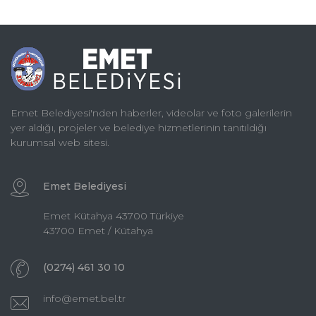
Emet Belediyesi'nden haberler, videolar ve foto galerilerin
yer aldığı, projeler ve belediye hizmetlerinin tanıtıldığı
kurumsal web sitesi.
Emet Belediyesi
Emet Kütahya 43700 Türkiye
43700 Emet / Kütahya
(0274) 461 30 10
info@emet.bel.tr