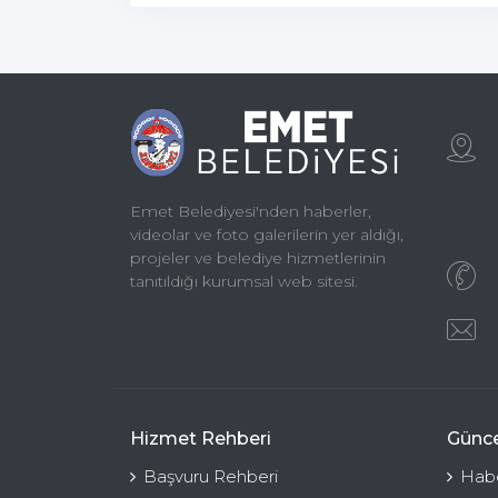
Emet Belediyesi'nden haberler,
videolar ve foto galerilerin yer aldığı,
projeler ve belediye hizmetlerinin
tanıtıldığı kurumsal web sitesi.
Hizmet Rehberi
Günce
Başvuru Rehberi
Habe