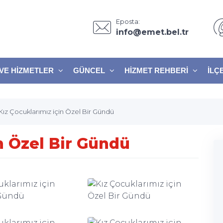
Eposta:
info@emet.bel.tr
VE HIZMETLER
GÜNCEL
HIZMET REHBERI
İLÇ
Kız Çocuklarımız için Özel Bir Gündü
n Özel Bir Gündü