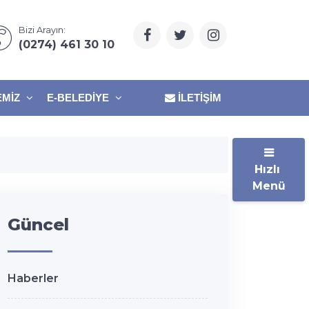
Bizi Arayın:
(0274) 461 30 10
EMIZ
E-BELEDIYE
İLETIŞIM
Hızlı
Menü
Güncel
Haberler