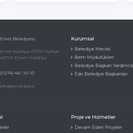
Kurumsal
Emet Belediyesi
Belediye Meclisi
Emet Kütahya 43700 Türkiye
Birim Müdürlükleri
43700 Emet / Kütahya
Belediye Başkan Yardımcıla
(0274) 461 30 10
Eski Belediye Başkanları
info@emet.bel.tr
l
Proje ve Hizmetler
rler
Devam Eden Projeler