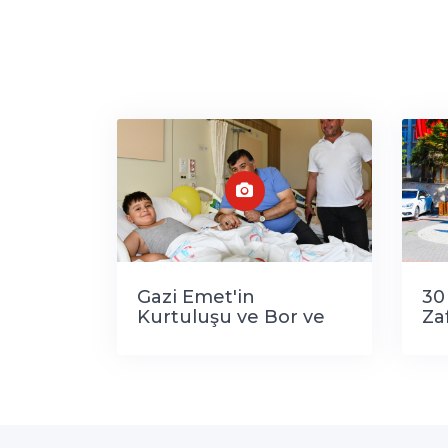
Gazi Emet'in
30
Kurtuluşu ve Bor ve
Za
Turizm Festivali
yılı
Kapsamında 10 Çocuk
Sünnet Edildi