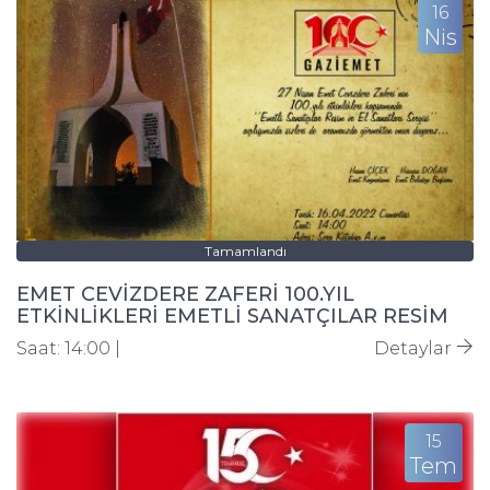
16
Nis
Tamamlandı
EMET CEVİZDERE ZAFERİ 100.YIL
ETKİNLİKLERİ EMETLİ SANATÇILAR RESİM
VE EL SANATLARI SERGİSİ
Saat: 14:00 |
Detaylar
15
Tem