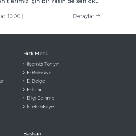
hitlerimiz için bir Yasin de sen oku
at: 10:00 |
Detaylar
Hızlı Menü
İlçemizi Tanıyın!
E-Belediye
rı
E-Belge
E-İmar
Bilgi Edinme
İstek-Şikayet
Başkan