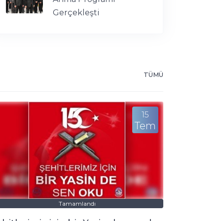
Gerçekleşti
TÜMÜ
15
Tem
Tamamlandı