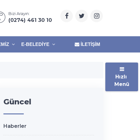
Bizi Arayın:
(0274) 461 30 10
EMIZ
E-BELEDIYE
İLETIŞIM
Hızlı
Menü
Güncel
Haberler