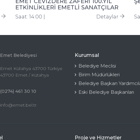
EMET CEVİZDERE ZAFERİ 100.YIL
Şe
ETKİNLİKLERİ EMETLİ SANATÇILAR
RESİM VE EL SANATLARI SERGİSİ
r
Saat: 14:00 |
Detaylar
Sa
Kurumsal
Emet Belediyesi
Belediye Meclisi
Emet Kütahya 43700 Türkiye
Birim Müdürlükleri
43700 Emet / Kütahya
Belediye Başkan Yardımcıla
(0274) 461 30 10
Eski Belediye Başkanları
info@emet.bel.tr
l
Proje ve Hizmetler