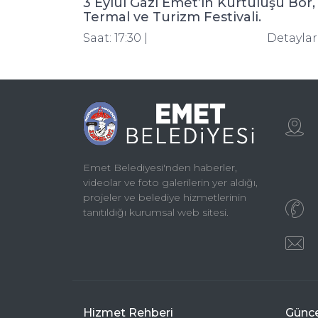
3 Eylül Gazi Emet’in Kurtuluşu Bor,
Termal ve Turizm Festivali.
Saat: 17:30 |
Detayla
Emet Belediyesi'nden haberler,
videolar ve foto galerilerin yer aldığı,
projeler ve belediye hizmetlerinin
tanıtıldığı kurumsal web sitesi.
Hizmet Rehberi
Günce