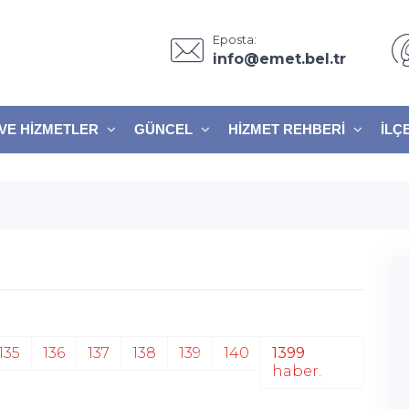
Eposta:
info@emet.bel.tr
VE HIZMETLER
GÜNCEL
HIZMET REHBERI
İLÇ
135
136
137
138
139
140
1399
haber.