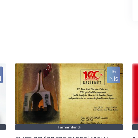
16
l
Nis
Tamamlandı